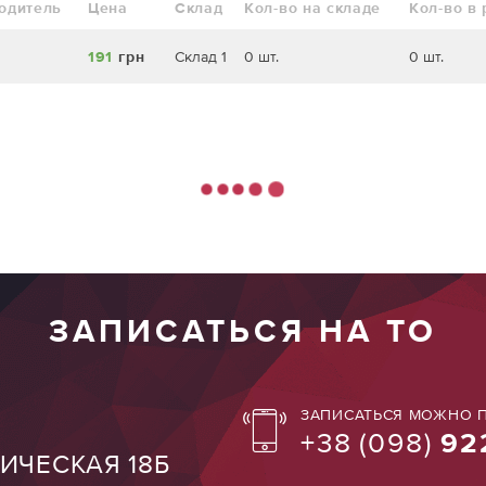
одитель
Цена
Склад
Кол-во на складе
Кол-во в
191
грн
Склад 1
0 шт.
0 шт.
ЗАПИСАТЬСЯ НА ТО
ЗАПИСАТЬСЯ МОЖНО П
+38
(098)
92
ТИЧЕСКАЯ 18Б