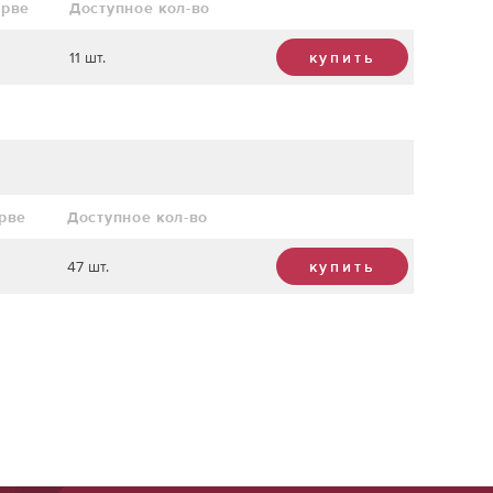
ерве
Доступное кол-во
11 шт.
купить
ерве
Доступное кол-во
47 шт.
купить