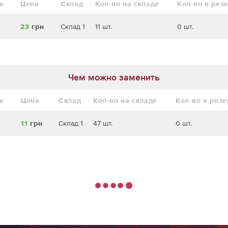
ь
Цена
Склад
Кол-во на складе
Кол-во в рез
23
грн
Склад 1
11 шт.
0 шт.
Чем можно заменить
ь
Цена
Склад
Кол-во на складе
Кол-во в рез
11
грн
Склад 1
47 шт.
0 шт.