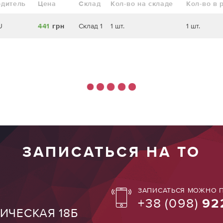
одитель
Цена
Склад
Кол-во на складе
Кол-во в 
U
441
грн
Склад 1
1 шт.
1 шт.
ЗАПИСАТЬСЯ НА ТО
ЗАПИСАТЬСЯ МОЖНО П
+38
(098)
92
ТИЧЕСКАЯ 18Б