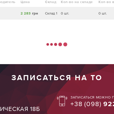
водитель
Цена
Склад
Кол-во на складе
Кол-во 
2 283
грн
Склад 1
0 шт.
0 шт.
ЗАПИСАТЬСЯ НА ТО
ЗАПИСАТЬСЯ МОЖНО П
+38
(098)
92
ТИЧЕСКАЯ 18Б