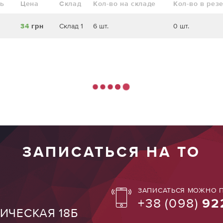
ль
Цена
Склад
Кол-во на складе
Кол-во в рез
34
грн
Склад 1
6 шт.
0 шт.
ЗАПИСАТЬСЯ НА ТО
ЗАПИСАТЬСЯ МОЖНО П
+38
(098)
92
ТИЧЕСКАЯ 18Б