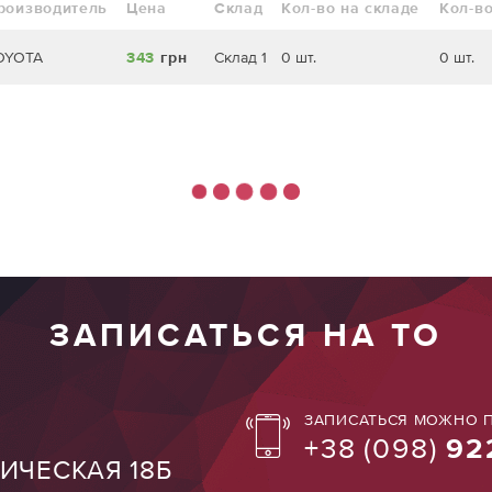
роизводитель
Цена
Склад
Кол-во на складе
Кол-во
OYOTA
343
грн
Склад 1
0 шт.
0 шт.
ЗАПИСАТЬСЯ НА ТО
ЗАПИСАТЬСЯ МОЖНО П
+38
(098)
92
ТИЧЕСКАЯ 18Б