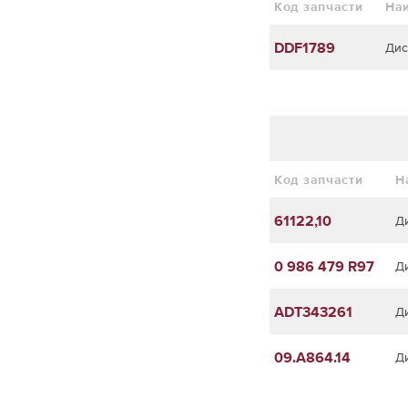
Код запчасти
На
DDF1789
Дис
Код запчасти
Н
61122,10
Д
0 986 479 R97
Д
ADT343261
Д
09.A864.14
Д