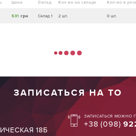
ь
Цена
Склад
Кол-во на складе
Кол-во в рез
531
грн
Склад 1
2 шт.
0 шт.
ЗАПИСАТЬСЯ НА ТО
ЗАПИСАТЬСЯ МОЖНО П
+38
(098)
92
ТИЧЕСКАЯ 18Б